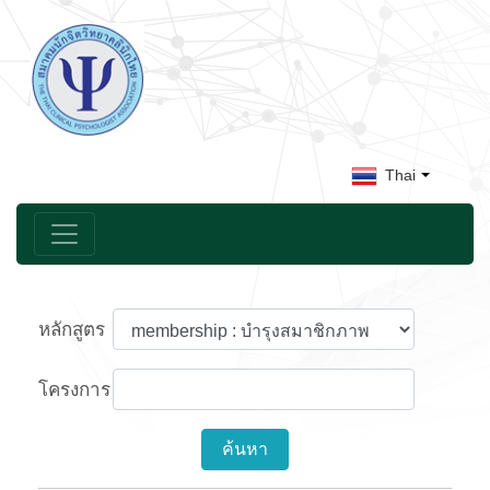
Thai
หลักสูตร
โครงการ