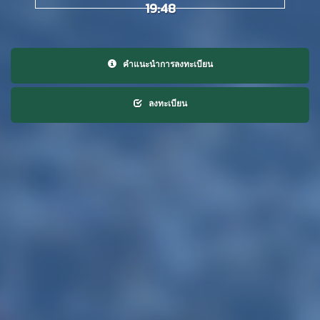
19:48
คำแนะนำการลงทะเบียน
ลงทะเบียน